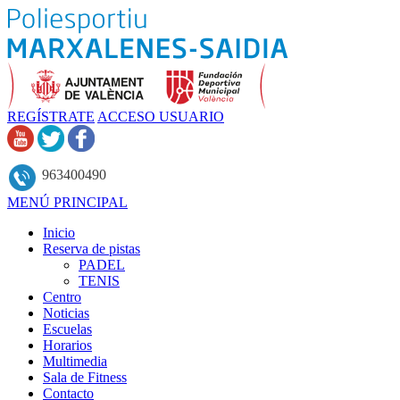
REGÍSTRATE
ACCESO USUARIO
963400490
MENÚ PRINCIPAL
Inicio
Reserva de pistas
PADEL
TENIS
Centro
Noticias
Escuelas
Horarios
Multimedia
Sala de Fitness
Contacto